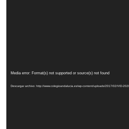
Reproductor
Media error: Format(s) not supported or source(s) not found
de
vídeo
Descargar archivo: http://www.colegioandalucia.es/wp-content/uploads/2017/02/VID