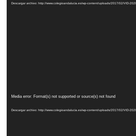
vídeo
Descargar archivo: http://www.colegioandalucia.es/wp-content/uploads/2017/02/VID
Reproductor
Media error: Format(s) not supported or source(s) not found
de
vídeo
Descargar archivo: http://www.colegioandalucia.es/wp-content/uploads/2017/02/VID