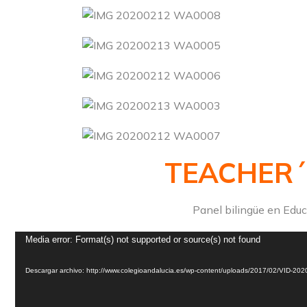
TEACHER´
Panel bilingüe en Educ
Reproductor
Media error: Format(s) not supported or source(s) not found
de
vídeo
Descargar archivo: http://www.colegioandalucia.es/wp-content/uploads/2017/02/VID