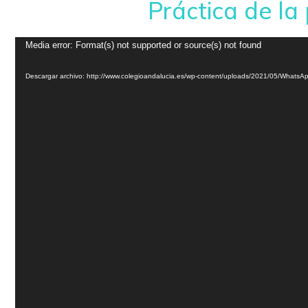
Práctica de la
Reproductor
Media error: Format(s) not supported or source(s) not found
de
vídeo
Descargar archivo: http://www.colegioandalucia.es/wp-content/uploads/2021/05/Whats