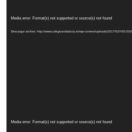
Reproductor
Media error: Format(s) not supported or source(s) not found
de
vídeo
Descargar archivo: http://www.colegioandalucia.es/wp-content/uploads/2017/02/VID
Reproductor
Media error: Format(s) not supported or source(s) not found
de